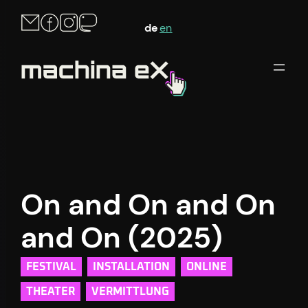
Zum
de
en
Inhalt
springen
On and On and On
and On (2025)
FESTIVAL
INSTALLATION
ONLINE
THEATER
VERMITTLUNG