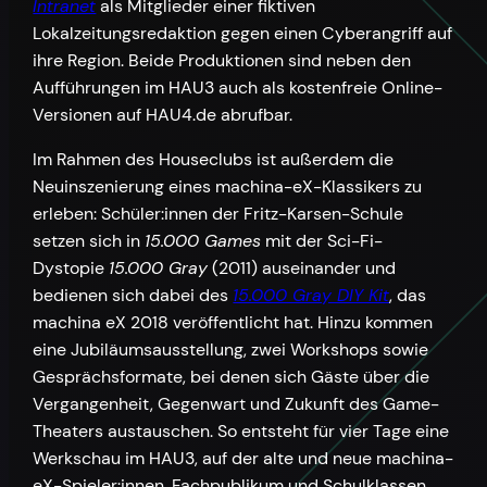
Intranet
als Mitglieder einer fiktiven
Lokalzeitungsredaktion gegen einen Cyberangriff auf
ihre Region. Beide Produktionen sind neben den
Aufführungen im HAU3 auch als kostenfreie Online-
Versionen auf HAU4.de abrufbar.
Im Rahmen des Houseclubs ist außerdem die
Neuinszenierung eines machina-eX-Klassikers zu
erleben: Schüler:innen der Fritz-Karsen-Schule
setzen sich in
15.000 Games
mit der Sci-Fi-
Dystopie
15.000 Gray
(2011) auseinander und
bedienen sich dabei des
15.000 Gray DIY Kit
, das
machina eX 2018 veröffentlicht hat. Hinzu kommen
eine Jubiläumsausstellung, zwei Workshops sowie
Gesprächsformate, bei denen sich Gäste über die
Vergangenheit, Gegenwart und Zukunft des Game-
Theaters austauschen. So entsteht für vier Tage eine
Werkschau im HAU3, auf der alte und neue machina-
eX-Spieler:innen, Fachpublikum und Schulklassen,